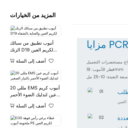
المزيد من الخيارات
زايا PCR
أنبوب تطبيق من سبائك
الزنك D19 لكريم العين
والعناية بالشفاه
أضف إلى السلة
واع مستحضرات التجميل
قطر الأنبوب: 19mm
سعة التعبئة: 10-25 مل
20 مللي EMS أنبوب كريم
لب
عين لتدليك الضوء الأحمر
بالتيار الصغير
العين
أضف إلى السلة
ددة
لامات