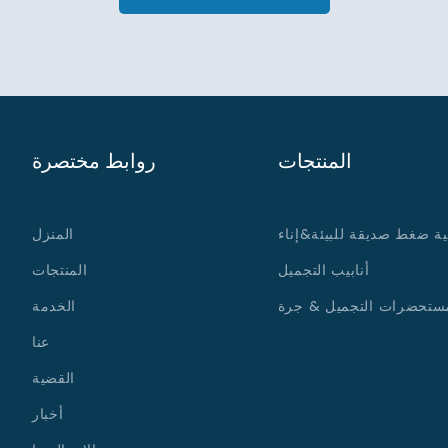
المنتجات
روابط مختصرة
ية ضغط صديقة للبيئة&إناء
المنزل
أنابيب التجميل
المنتجات
ستحضرات التجميل & جرة
الخدمة
عنا
القضية
أخبار