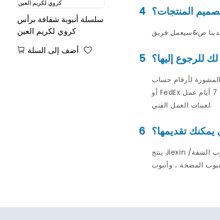
تصميم المنتجات؟
4
سلسلة أنبوبة شفافة برأس
كروي لكريم العين
أضف إلى السلة
ك للرجوع إليها؟
5
مشورة لأرقام حساب DHL
أو FedEx وما إلى ذلك. لنا. عادةً ما سنرسل العينات في غضون يومين من العمل إذا كان لدينا نفس العينات في المخزون. سنرسل عينات في 7 أيام عمل
لعينات العمل الفني.
ي يمكنك تقديمها؟
6
ينتج Jiexin أنابيب مستحضرات التجميل ، والطعام ، والمواد الكيميائية ، والطب ، والرسم ، والاستخدام الصناعي ، إلخ. مثل ، أنبوب الفوهة ، أنبوب الشفة/