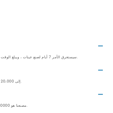
سيستغرق الأمر 7 أيام لصنع عينات ، ويبلغ الوقت الذي يتراوح فيه الإنتاج الضخم من 20 إلى 30 يومًا بعد أن نتلقى عينة وإيداع معتمدة من العميل.
تتراوح MOQ الخاصة بنا من 5000pcs إلى 20،000 ٪ لكل تصميم وفقًا لمادة الزخرفة والمتطلبات المختلفة.
مصنعنا هو 10000 متر مربع مع 100 موظف و 5 خطوط إنتاج. نحن ننتج 70 مليون مجموعة من الأنابيب في السنة.