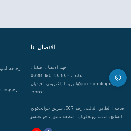
الاتصال بنا
جهة الاتصال: فيفيان
زجاجة أنبوب
هاتف: +86 150 1196 6688
: فيفيان@jiexinpackaging
البريد الإلكتروني
زجاجات م
.com
إضافة
:
الطابق الثالث، رقم 507، طريق جوانجكونج
السابع، مدينة زونجلوتان، منطقة باييون، قوانغتشو