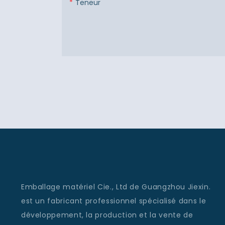
Teneur
Emballage matériel Cie., Ltd de Guangzhou Jiexin.
est un fabricant professionnel spécialisé dans le
développement, la production et la vente de