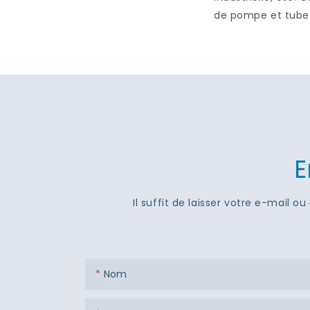
de pompe et tube A
E
Il suffit de laisser votre e-mail
Nom