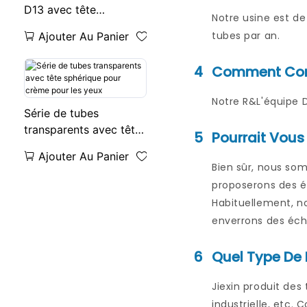
D13 avec tête
Notre usine est de
sphérique pour crème
tubes par an.
Ajouter Au Panier
pour les yeux
4
Comment Conc
Notre R&L'équipe 
Série de tubes
transparents avec tête
5
Pourrait Vous
sphérique pour crème
Ajouter Au Panier
pour les yeux
Bien sûr, nous so
proposerons des éc
Habituellement, no
enverrons des écha
6
Quel Type De 
Jiexin produit des 
industrielle, etc.