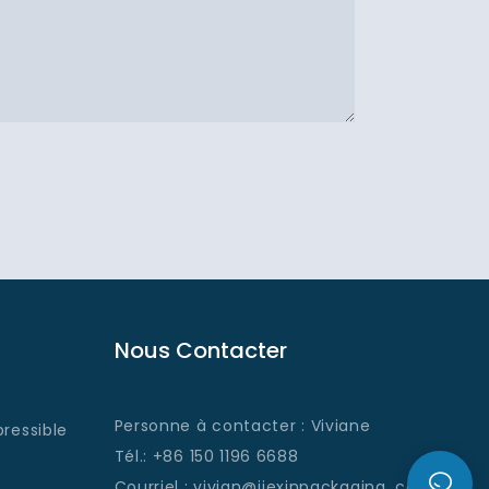
Nous Contacter
Personne à contacter : Viviane
ressible
Tél.: +86 150 1196 6688
Courriel
: vivian@jiexinpackaging
.com