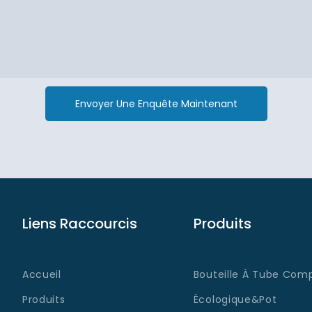
Envoyer Une Enquête Maintenant
Liens Raccourcis
Produits
Accueil
Bouteille À Tube Comp
Produits
Écologique&Pot