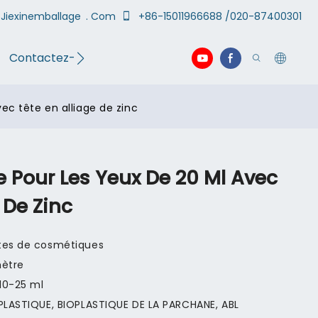
Jiexinemballage
. Com
+86-15011966688 /020-87400301
Contactez-nous
vidéo
ec tête en alliage de zinc
 Pour Les Yeux De 20 Ml Avec
 De Zinc
tes de cosmétiques
mètre
10-25 ml
 PLASTIQUE, BIOPLASTIQUE DE LA PARCHANE, ABL