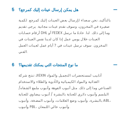
هل يمكن إرسال عينات إليك كمرجع؟
5
بالتأكيد، نحن سعداء لإرسال بعض العينات إليك كمرجع. لكمية
صغيرة في المخزون، وسوف نقدم عينات مجانية. يرجى تقديم
أرقام حسابات DHL أو FEDEX وما إلى ذلك. لنا. عادةً ما نرسل
العينات خلال يومي عمل إذا كان لدينا نفس العينات في
المخزون. سوف نرسل عينات في 7 أيام عمل لعينات العمل
الفني.
ما نوع المنتجات التي يمكنك تقديمها؟
6
تنتج شركة JIEXIN أنابيب لمستحضرات التجميل والمواد
الغذائية والمواد الكيميائية والأدوية والطلاء والاستخدام
الصناعي وما إلى ذلك. مثل أنبوب الفوهة وأنبوب ملمع الشفاه/
البلسم وأنبوب دائري للعناية بالبشرة / أنبوب بيضاوي للعناية
بالبشرة، وأنبوب وضع العلامات، وأنبوب المضخة، وأنبوب ABL،
وأنبوب PBL، وأنبوب عالي اللمعان.