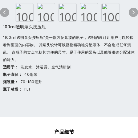
100ml透明泵头按压瓶
“100ml透明泵头按压瓶”是一款方便紧凑的瓶子，透明的设计让用户可以轻松
看到里面的内容物。 其泵头设计可以轻松精确地分配液体，不会造成任何混
乱。 该瓶子的卖点包括其方便的尺寸、易于使用的泵头以及能够准确分配液体
的能力。
适用于：
洗发水、沐浴露、空气清新剂
瓶子直径：
40毫米
灌装量：
70-180毫升
瓶子材质：
PET
产品细节