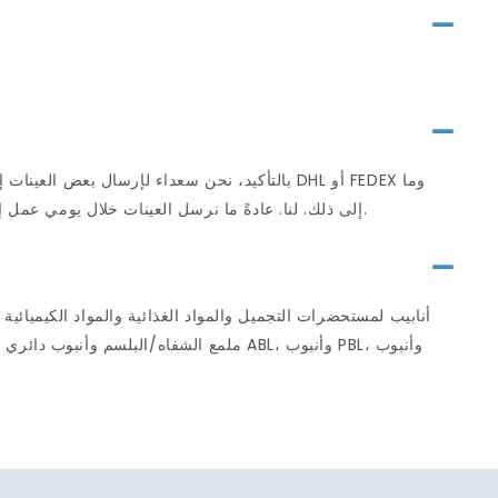
بالتأكيد، نحن سعداء لإرسال بعض العينات إليك
إلى ذلك. لنا. عادةً ما نرسل العينات خلال يومي عمل إذا كان لدينا نفس العينات في المخزون. سوف نرسل عينات في 7 أيام عمل لعينات العمل الفني.
ملمع الشفاه/البلسم وأنبوب دائري للعناية 