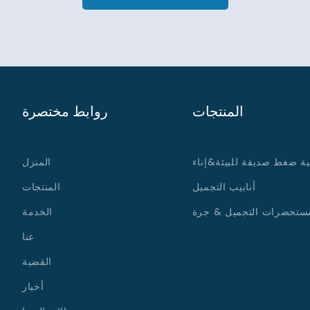
المنتجات
روابط مختصرة
ية ضغط صديقة للبيئة&إناء
المنزل
أنابيب التجميل
المنتجات
ستحضرات التجميل & جرة
الخدمة
عنا
القضية
أخبار