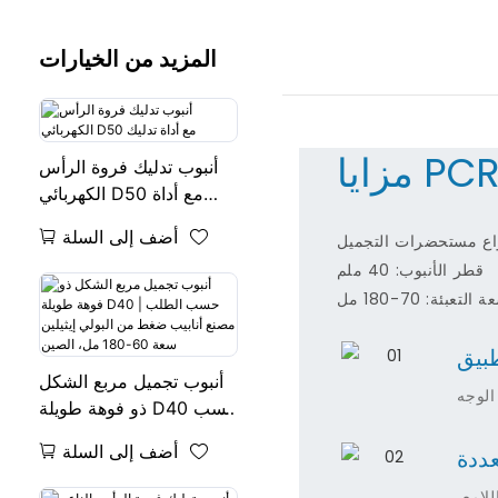
المزيد من الخيارات
زايا PCR
أنبوب تدليك فروة الرأس
الكهربائي D50 مع أداة
تدليك
أضف إلى السلة
واع مستحضرات التجميل
قطر الأنبوب: 40 ملم
 التعبئة: 70-180 مل
طبيق
أنبوب تجميل مربع الشكل
الوجه
ذو فوهة طويلة D40 حسب
الطلب | مصنع أنابيب
أضف إلى السلة
ددة
ضغط من البولي إيثيلين
سعة 60-180 مل، الصين
لامع،