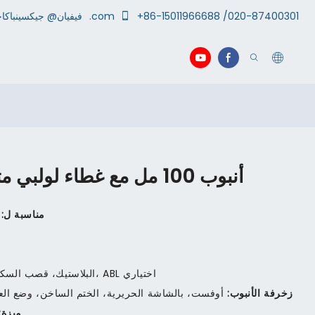
+86-15011966688 /020-87400301
.com
جيكسينباكاجينج
فيفيان@
أنبوب 100 مل مع غطاء لولبي مثلث لمنظف الوجه
مناسبة ل:
PE، PCR البلاستيك، قصب السكر الحيوي، ABL اختياري
زخرفة الأنبوب:
أوفست، بالشاشة الحريرية، الختم الساخن، وضع العلامات
ميزة: