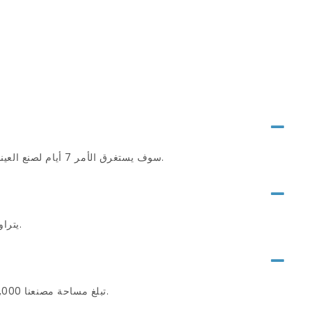
سوف يستغرق الأمر 7 أيام لصنع العينات، ومهلة الإنتاج الضخم هي 20-30 يوم عمل بعد أن نتلقى العينة والودائع المعتمدة من العميل.
يتراوح موك لدينا من 5000 قطعة إلى 20000 قطعة لكل تصميم وفقًا للديكور والمتطلبات المختلفة.
تبلغ مساحة مصنعنا 10,000 متر مربع ويضم 100 موظف و5 خطوط إنتاج. نحن ننتج 70 مليون مجموعة من الأنابيب سنويًا.