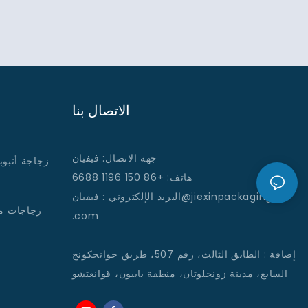
الاتصال بنا
جهة الاتصال: فيفيان
زجاجة أنبوب
هاتف: +86 150 1196 6688
: فيفيان@jiexinpackaging
البريد الإلكتروني
زجاجات م
.com
إضافة
:
الطابق الثالث، رقم 507، طريق جوانجكونج
السابع، مدينة زونجلوتان، منطقة باييون، قوانغتشو