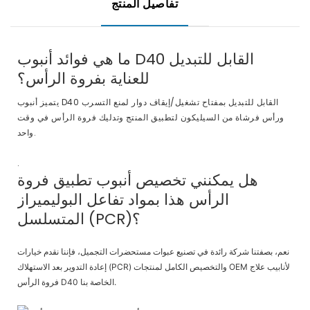
تفاصيل المنتج
ما هي فوائد أنبوب D40 القابل للتبديل
للعناية بفروة الرأس؟
يتميز أنبوب D40 القابل للتبديل بمفتاح تشغيل/إيقاف دوار لمنع التسرب
ورأس فرشاة من السيليكون لتطبيق المنتج وتدليك فروة الرأس في وقت
واحد.
.
هل يمكنني تخصيص أنبوب تطبيق فروة
الرأس هذا بمواد تفاعل البوليميراز
المتسلسل (PCR)؟
نعم، بصفتنا شركة رائدة في تصنيع عبوات مستحضرات التجميل، فإننا نقدم خيارات
إعادة التدوير بعد الاستهلاك (PCR) والتخصيص الكامل لمنتجات OEM لأنابيب علاج
فروة الرأس D40 الخاصة بنا.