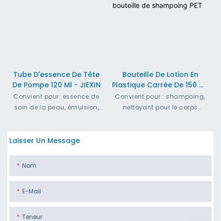
Tube D'essence De Tête
Bouteille De Lotion En
De Pompe 120 Ml - JIEXIN
Plastique Carrée De 150 Ml,
Pompe De Pulvérisation,
Convient pour: essence de
Convient pour : shampoing,
Bouteille De Shampoing
soin de la peau, émulsion,
nettoyant pour le corps
PET
crème
Diamètre de la bouteille : 55
Diamètre de la bouteille : 50
mm
Laisser Un Message
mm
Capacité de remplissage :
Capacité de remplissage :
120-300 ml
120-300 ml
Matériau de la bouteille : PET
Nom
Matériau de la bouteille : PET
E-Mail
Teneur