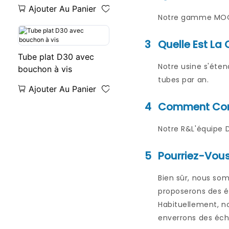
d'étoile
Ajouter Au Panier
Notre gamme MOQ d
3
Quelle Est La 
Tube plat D30 avec
Notre usine s'éten
bouchon à vis
tubes par an.
Ajouter Au Panier
4
Comment Conc
Notre R&L'équipe D
5
Pourriez-Vous
Bien sûr, nous so
proposerons des éc
Habituellement, no
enverrons des écha