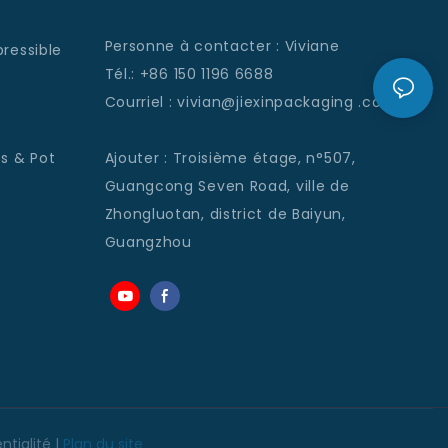
Personne à contacter : Viviane
ressible
Tél.: +86 150 1196 6688
Courriel
: vivian@jiexinpackaging
.com
s & Pot
Ajouter
:
Troisième étage, n°507,
Guangcong Seven Road, ville de
Zhongluotan, district de Baiyun,
Guangzhou
ntialité
|
Plan du site