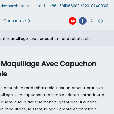
Jiexinemballage
. Com
+86-15011966688 /020-87400301
Contactez-nous
vidéo
ant maquillage avec capuchon rond rabattable
 Maquillage Avec Capuchon
le
c capuchon rond rabattable » est un produit pratique
quillage. Son capuchon rabattable orienté garantit une
ise sans aucun déversement ni gaspillage. Il élimine
 maquillage, laissant la peau propre et rafraîchie.