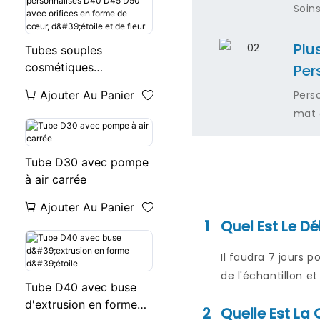
Soin
Plu
Tubes souples
cosmétiques
Per
personnalisés D40 D45
Ajouter Au Panier
Pers
D50 avec orifices en
mat 
forme de cœur, d'étoile
et de fleur
Tube D30 avec pompe
à air carrée
Ajouter Au Panier
1
Quel Est Le Dé
Il faudra 7 jours 
de l'échantillon e
Tube D40 avec buse
d'extrusion en forme
2
Quelle Est L