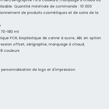
offset/sérigraphie 1 à 8 couleurs, marquage à chaud ou
alisable. Quantité minimale de commande : 10 000
itionnement de produits cosmétiques et de soins de la
m
 70-180 ml
stique PCR, bioplastique de canne à sucre, ABL en option
ression offset, sérigraphie, marquage à chaud,
 8 couleurs
e personnalisation de logo et d'impression