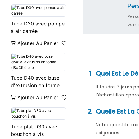
Per
forme de cœur, d'étoile
et de fleur
Pers
Tube D30 avec pompe
verni
à air carrée
Ajouter Au Panier
1
Quel Est Le Dé
Tube D40 avec buse
d'extrusion en forme
Il faudra 7 jours p
d'étoile
l'échantillon appr
Ajouter Au Panier
2
Quelle Est L
Notre quantité mi
Tube plat D30 avec
exigences.
bouchon à vis