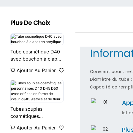
Plus De Choix
Informat
Tube cosmétique D40
avec bouchon à clapet
en acrylique
Ajouter Au Panier
Convient pour : ne
Diamètre du tube 
Capacité de rempli
App
Tubes souples
loti
cosmétiques
personnalisés D40 D45
Ajouter Au Panier
Plu
D50 avec orifices en