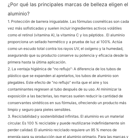
¿Por qué las principales marcas de belleza eligen el
aluminio?
1. Protección de barrera inigualable.
Las fórmulas cosméticas son cada
vez más sofisticadas y suelen incluir ingredientes activos volátiles
como
el retinol (vitamina A), la vitamina C y los péptidos
. El aluminio
proporciona un sellado hermético y a prueba de luz al 100%. Actúa
como un escudo total contra los rayos UV, el oxígeno y la humedad,
asegurando que su producto conserve su potencia y eficacia desde la
primera hasta la última aplicación.
2. La ventaja higiénica de "no reflujo":
A diferencia de los tubos de
plástico que se expanden al apretarlos, los tubos de aluminio son
plegables. Este efecto de "no reflujo" evita que el aire y los
contaminantes regresen al tubo después de su uso. Al minimizar la
exposición a las bacterias, las marcas suelen reducir la cantidad de
conservantes sintéticos en sus fórmulas, ofreciendo un producto más
limpio y seguro para pieles sensibles.
3. Reciclabilidad y sostenibilidad infinitas.
El aluminio es un material
circular. Es
100 % reciclable
y puede reutilizarse indefinidamente sin
perder calidad. El aluminio reciclado requiere un 95 % menos de
energía para su producción que el aluminio primario. Para las marcas y