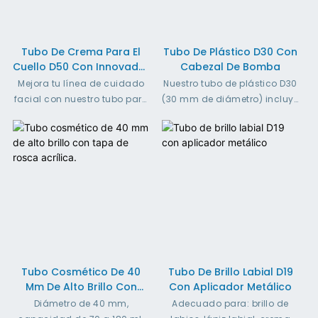
Tubo De Crema Para El
Tubo De Plástico D30 Con
Cuello D50 Con Innovador
Cabezal De Bomba
Cabezal De Masaje
Mejora tu línea de cuidado
Nuestro tubo de plástico D30
Giratorio Con Función De
facial con nuestro tubo para
(30 mm de diámetro) incluye
Encendido/apagado.
crema de cuello D50.
un práctico dosificador y
Incorpora un cabezal de
una amplia capacidad de
masaje con interruptor de
25 a 70 ml, ideal para
encendido/apagado para
protector solar, crema BB,
una dosificación precisa y
base de maquillaje líquida y
sin fugas. Ideal para cremas
más. Elija entre materiales
y geles reafirmantes. Colores
ecológicos y duraderos para
e impresión personalizados
el tubo, como PE, plástico
disponibles.
PCR, bioplástico de caña de
azúcar y ABL, junto con
Tubo Cosmético De 40
Tubo De Brillo Labial D19
resistentes tapas de PP
Mm De Alto Brillo Con
Con Aplicador Metálico
disponibles con acabado
Tapa De Rosca Acrílica.
galvanizado. Disfrute de
Diámetro de 40 mm,
Adecuado para: brillo de
versátiles opciones de