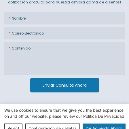
cotización gratuita para nuestra amplia gama de diseños!
Nombre
Correo Electrónico
Contenido
Enviar Consulta Ahora
We use cookies to ensure that we give you the best experience
on and off our website. please review our
Política De Privacidad
Copyright © 2026 Guangzhou Jiexin Material Packaging Co
Ltd. -
Política de privacidad
|
mapa del sitio
De Acuerdo Ahora
Reject
Configuración de galletas