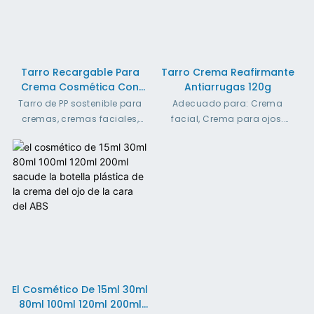
Tarro Recargable Para
Tarro Crema Reafirmante
Crema Cosmética Con
Antiarrugas 120g
Recipiente Interior
Tarro de PP sostenible para
Adecuado para: Crema
Reemplazable | 30 G / 50
cremas, cremas faciales,
facial, Crema para ojos.
G / 100 G / 200 G
mantecas corporales y
Capacidad de llenado: 120 g
envases cosméticos.
Material del tarro: Plástico
Material de la tapa: PP, ABS
Característica: Servicio de
personalización de logotipos
e impresiones
El Cosmético De 15ml 30ml
80ml 100ml 120ml 200ml