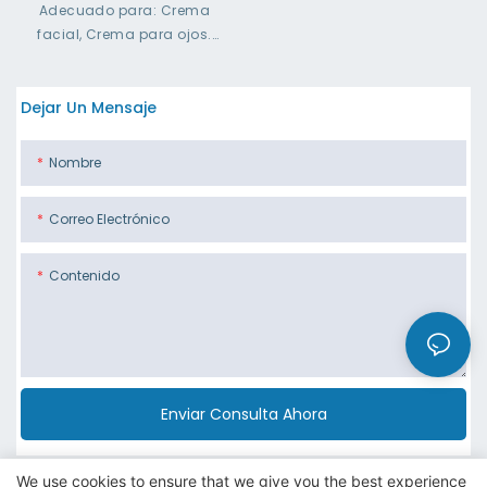
Sacude La Botella Plástica
Adecuado para: Crema
De La Crema Del Ojo De La
facial, Crema para ojos.
Cara Del ABS
Capacidad de llenado: 15ml
30ml 80ml 100ml 120ml
Dejar Un Mensaje
200ml
Material del tarro: Plástico
Material de la tapa: PP, ABS
Nombre
Característica: Servicio de
personalización de logotipos
Correo Electrónico
e impresiones
Contenido
Enviar Consulta Ahora
We use cookies to ensure that we give you the best experience