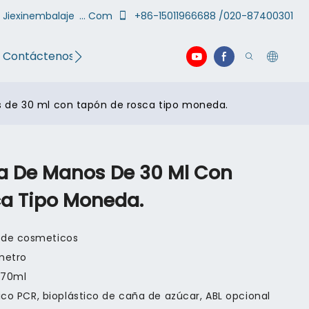
@
Jiexinembalaje
... Com
+86-15011966688 /020-87400301
Contáctenos
video
de 30 ml con tapón de rosca tipo moneda.
a De Manos De 30 Ml Con
a Tipo Moneda.
 de cosmeticos
metro
-70ml
tico PCR, bioplástico de caña de azúcar, ABL opcional