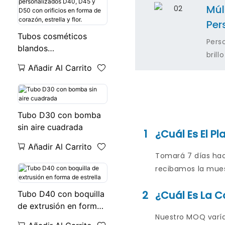
Múl
Per
Tubos cosméticos
Pers
blandos
brill
personalizados D40,
Añadir Al Carrito
D45 y D50 con
orificios en forma de
corazón, estrella y flor.
Tubo D30 con bomba
sin aire cuadrada
1
¿Cuál Es El P
Añadir Al Carrito
Tomará 7 días hac
recibamos la muest
2
¿Cuál Es La 
Tubo D40 con boquilla
de extrusión en forma
Nuestro MOQ varía
de estrella