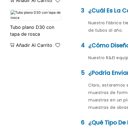
Añadir Al Carrito
3
¿Cuál Es La C
Nuestra fábrica t
Tubo plano D30 con
de tubos al año.
tapa de rosca
4
¿Cómo Diseña
Añadir Al Carrito
Nuestro R&El equip
5
¿Podría Envia
Claro, estaremos 
muestras de forma 
muestras en un pl
muestras de obras
6
¿Qué Tipo De 