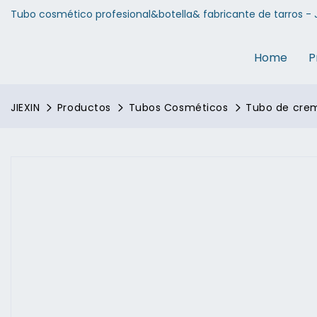
Tubo cosmético profesional&botella& fabricante de tarros - J
Home
P
JIEXIN
Productos
Tubos Cosméticos
Tubo de crem