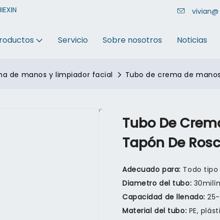
IEXIN
vivian
roductos
Servicio
Sobre nosotros
Noticias
a de manos y limpiador facial
Tubo de crema de manos 
Tubo De Crem
Tapón De Rosc
Adecuado para:
Todo tipo
Diametro del tubo:
30milí
Capacidad de llenado:
25
Material del tubo:
PE, plás