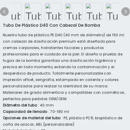
Tubo De Plástico D40 Con Cabezal De Bomba
Nuestro tubo de plástico PE D40 (40 mm de diámetro) de 150 ml
con cabezal de dosificación premium está diseñado para
cremas corporales, hidratantes faciales y productos
profesionales para el cuidado de la piel. El diseño a prueba de
fugas de la bomba garantiza una dosificación higiénica y
precisa en todo momento, evitando la contaminación y el
desperdicio de producto. Totalmente personalizable con
impresión offset, serigrafía, estampado en caliente y colores
personalizados para realzar la identidad de su marca.
Materiales de grado alimenticio y compatibles con cosméticos,
perfectos para pedidos OEM/ODM.
Diámetro del tubo
: 40 mm
Capacidad de llenado
: 70-180 ml
Opciones de material del tubo
: PE, plástico PCR, bioplástico de
caña de azúcar, ABL (personalizable)