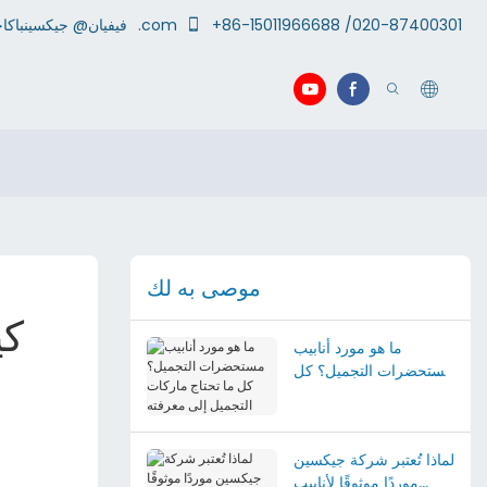
+86-15011966688 /020-87400301
.com
جيكسينباكاجينج
فيفيان@
موصى به لك
كي
ما هو مورد أنابيب
مستحضرات التجميل؟ كل
ما تحتاج ماركات التجميل
إلى معرفته
لماذا تُعتبر شركة جيكسين
موردًا موثوقًا لأنابيب