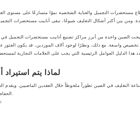
ع مستحضرات التجميل والعناية الشخصية نموًا متسارعًا على مستوى العال
ة. ومن بين أكثر أشكال التغليف شيوعًا، تبقى أنابيب مستحضرات التجميل ا
حت الصين واحدة من أبرز مراكز تصنيع أنابيب مستحضرات التجميل في العا
تخصيص واسعة. مع ذلك، ونظرًا لوجود آلاف الموردين، قد يكون العثور على مورد موثوق لأنابيب مستحضرات التجميل في الصين أمرًا صعبًا.
د هذا الدليل العوامل الرئيسية التي يجب على العلامات التجارية لمستح
لماذا يتم استيراد
ة التغليف في الصين تطوراً ملحوظاً خلال العقدين الماضيين. ويقدم الع
الحفاظ على مزايا التكلفة مقارنةً بالموردين في أوروبا وأمريكا الشمالية.
تشمل فوائد استيراد أنابيب مستحضرات التجميل من الصين ما يلي: