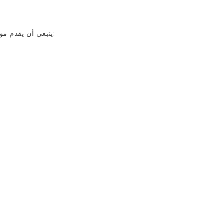
ينبغي أن يقدم مورد أنابيب مستحضرات التجميل خدمات تخصيص مرنة، بما في ذلك: