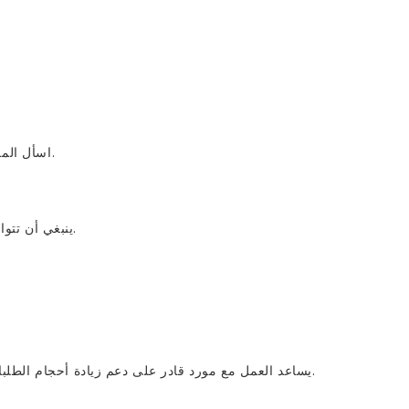
اسأل الموردين المحتملين عن إجراءات إدارة الجودة ومعايير التفتيش لديهم.
ينبغي أن تتوافق القدرة الإنتاجية للمورد مع احتياجات عملك الحالية والمستقبلية.
يساعد العمل مع مورد قادر على دعم زيادة أحجام الطلبات على تجنب اضطرابات سلسلة التوريد مع توسع علامتك التجارية.