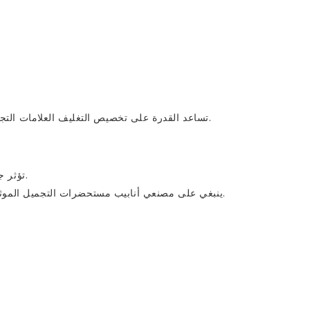
تساعد القدرة على تخصيص التغليف العلامات التجارية على ابتكار مظهر مميز يبرز في بيئات البيع بالتجزئة التنافسية.
تؤثر جودة المنتج بشكل مباشر على رضا العملاء وسمعة العلامة التجارية.
ينبغي على مصنعي أنابيب مستحضرات التجميل الموثوق بهم الحفاظ على رقابة صارمة على الجودة طوال عملية الإنتاج.