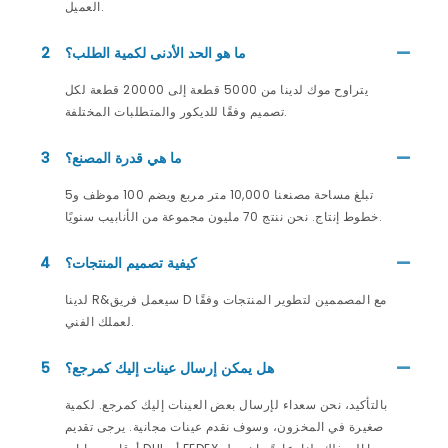
العميل.
ما هو الحد الأدنى لكمية الطلب؟
2
يتراوح موك لدينا من 5000 قطعة إلى 20000 قطعة لكل
تصميم وفقًا للديكور والمتطلبات المختلفة.
ما هي قدرة المصنع؟
3
تبلغ مساحة مصنعنا 10,000 متر مربع ويضم 100 موظف و5
خطوط إنتاج. نحن ننتج 70 مليون مجموعة من الأنابيب سنويًا.
كيفية تصميم المنتجات؟
4
لدينا R&سيعمل فريق D مع المصممين لتطوير المنتجات وفقًا
لعملك الفني.
هل يمكن إرسال عينات إليك كمرجع؟
5
بالتأكيد، نحن سعداء لإرسال بعض العينات إليك كمرجع. لكمية
صغيرة في المخزون، وسوف نقدم عينات مجانية. يرجى تقديم