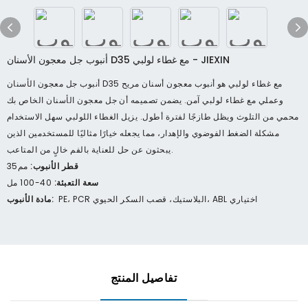
أنبوب جل معجون الأسنان D35 مع غطاء لولبي - JIEXIN
أنبوب جل معجون الأسنان D35 مع غطاء لولبي هو أنبوب معجون أسنان مريح
وعملي مع غطاء لولبي آمن. يضمن تصميمه أن جل معجون الأسنان الخاص بك
محمي من التلوث ويظل طازجًا لفترة أطول. يزيل الغطاء اللولبي سهل الاستخدام
مشكلة الضغط الفوضوي والإهدار، مما يجعله خيارًا مثاليًا للمستخدمين الذين
يبحثون عن حل للعناية بالفم خالٍ من المتاعب.
قطر الأنبوب:
مم35
سعة التعبئة:
40-100 مل
PE، PCR البلاستيك، قصب السكر الحيوي، ABL اختياري
مادة الأنبوب:
تفاصيل المنتج