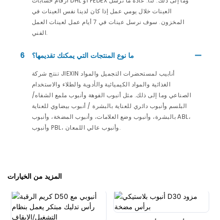
أرقام حسابات DHL أو FEDEX وما إلى ذلك. لنا. عادةً ما نرسل
العينات خلال يومي عمل إذا كان لدينا نفس العينات في
المخزون. سوف نرسل عينات في 7 أيام عمل لعينات العمل
الفني.
ما نوع المنتجات التي يمكنك تقديمها؟
6
تنتج شركة JIEXIN أنابيب لمستحضرات التجميل والمواد
الغذائية والمواد الكيميائية والأدوية والطلاء والاستخدام
الصناعي وما إلى ذلك. مثل أنبوب الفوهة وأنبوب ملمع الشفاه/
البلسم وأنبوب دائري للعناية بالبشرة / أنبوب بيضاوي للعناية
بالبشرة، وأنبوب وضع العلامات، وأنبوب المضخة، وأنبوب ABL،
وأنبوب PBL، وأنبوب عالي اللمعان.
المزيد من الخيارات