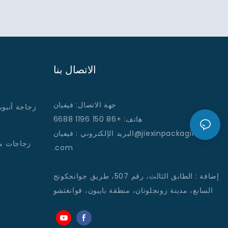
الاتصال بنا
جهة الاتصال: فيفيان
زجاجة أنبوب
هاتف: +86 150 1196 6688
: فيفيان@jiexinpackaging
البريد الإلكتروني
زجاجات م
.com
إضافة
:
الطابق الثالث، رقم 507، طريق جوانجكونج
السابع، مدينة زونجلوتان، منطقة باييون، قوانغتشو