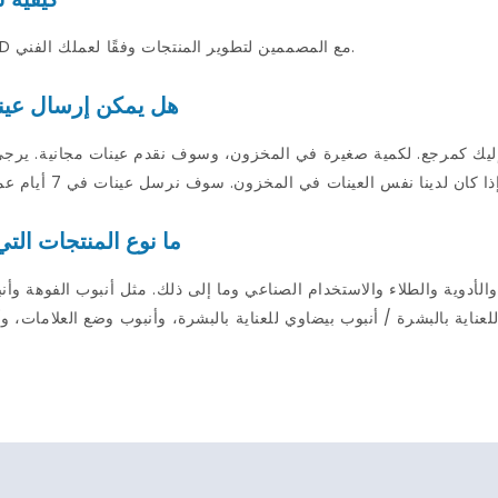
لدينا R&سيعمل فريق D مع المصممين لتطوير المنتجات وفقًا لعملك الفني.
هل يمكن إرسال عين
 كمرجع. لكمية صغيرة في المخزون، وسوف نقدم عينات مجانية. يرجى تقديم أرقام ح
ما نوع المنتجات الت
بالبشرة / أنبوب بيضاوي للعناية بالبشرة، وأنبوب وضع العلامات، وأنبوب المضخة، وأنبو