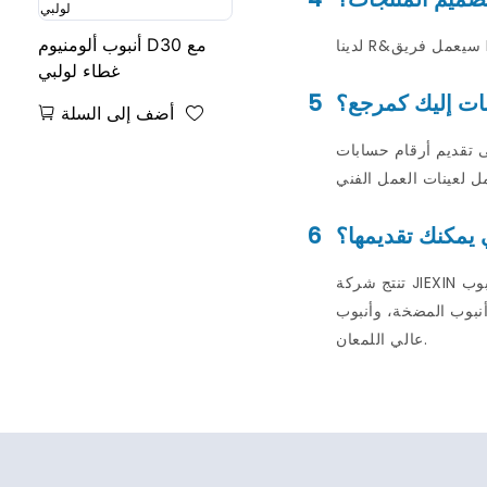
أنبوب ألومنيوم D30 مع
غطاء لولبي
ات إليك كمرجع؟
5
أضف إلى السلة
سابات DHL أو FEDEX وما
ي يمكنك تقديمها؟
6
تنتج شركة JIEXIN أنابيب لمستحضرات التجميل والمواد الغذائية والمواد الكيميائية والأدوية والطلاء والاستخدام الصناعي وما إلى ذلك. مثل أنبوب الفوهة وأنبوب
ب ABL، وأنبوب PBL، وأنبوب
عالي اللمعان.