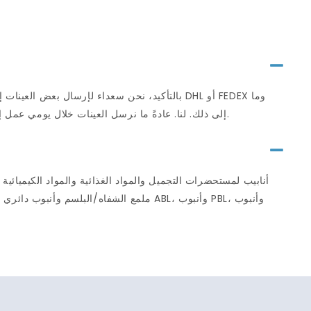
بالتأكيد، نحن سعداء لإرسال بعض العينات إليك
إلى ذلك. لنا. عادةً ما نرسل العينات خلال يومي عمل إذا كان لدينا نفس العينات في المخزون. سوف نرسل عينات في 7 أيام عمل لعينات العمل الفني.
ملمع الشفاه/البلسم وأنبوب دائري للعناية 