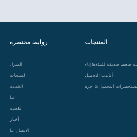
المنتجات
روابط مختصرة
ية ضغط صديقة للبيئة&إناء
المنزل
أنابيب التجميل
المنتجات
ستحضرات التجميل & جرة
الخدمة
عنا
القضية
أخبار
الاتصال بنا