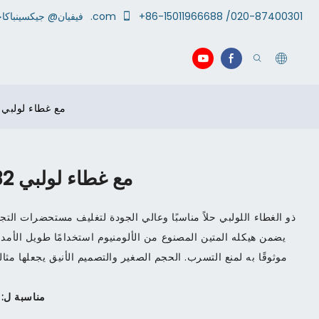
+86-15011966688 /020-87400301
.com
جيكسينباكاجينج
فيفيان@
أنبوب ألومنيوم D32 مع غطاء لولبي
أنبوب ألومنيوم D32 مع غطاء لولبي
يضمن هيكله المتين المصنوع من الألومنيوم استخدامًا طويل الأمد، بي
موثوقًا به لمنع التسرب. الحجم الصغير والتصميم الأنيق يجعلها مثا
مناسبة ل: