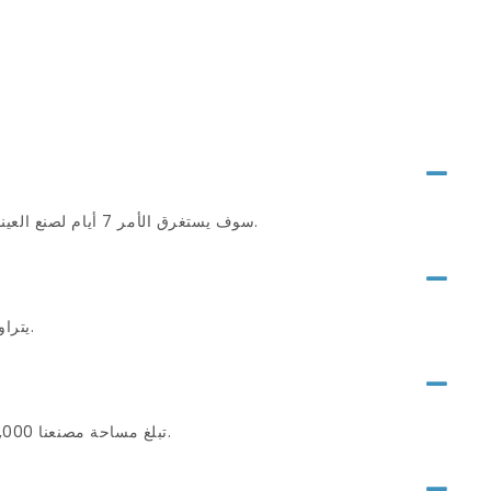
سوف يستغرق الأمر 7 أيام لصنع العينات، ومهلة الإنتاج الضخم هي 20-30 يوم عمل بعد أن نتلقى العينة والودائع المعتمدة من العميل.
يتراوح موك لدينا من 5000 قطعة إلى 20000 قطعة لكل تصميم وفقًا للديكور والمتطلبات المختلفة.
تبلغ مساحة مصنعنا 10,000 متر مربع ويضم 100 موظف و5 خطوط إنتاج. نحن ننتج 70 مليون مجموعة من الأنابيب سنويًا.