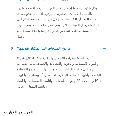
بكل تأكيد، يسعدنا إرسال بعض العينات إليكم للاطلاع عليها.
بالنسبة للكميات الصغيرة المتوفرة لدينا، سنقدم عينات
مجانية. يرجى تزويدنا برقم حسابكم لدى DHL أو FedEx، إلخ.
عادةً ما نرسل العينات خلال يومي عمل إذا كانت متوفرة لدينا.
أما بالنسبة لعينات التصميم الفني، فنرسلها خلال سبعة أيام
عمل.
ما نوع المنتجات التي يمكنك تقديمها؟
6
تنتج شركة JIEXIN أنابيب لمستحضرات التجميل والأغذية
والمواد الكيميائية والأدوية والدهانات والاستخدامات الصناعية
وما إلى ذلك. مثل أنابيب الفوهات، وأنابيب ملمع الشفاه/
البلسم، وأنابيب العناية بالبشرة المستديرة/البيضاوية، وأنابيب
وضع الملصقات، وأنابيب المضخات، وأنابيب ABL، وأنابيب PBL،
وأنابيب اللمعان العالي.
المزيد من الخيارات