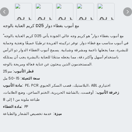
كريم العناية بالوجه D25 مع أنبوب بغطاء دوار
"كريم العناية بالوجه D25 مع أنبوب بغطاء دوار" هو كريم وجه عالي الجودة يأتي
في أنبوب مناسب مع غطاء دوار. توفر تركيبته الفريدة ترطيبًا عميقًا وتغذية وحماية
للبشرة، مما يجعلها ناعمة ومشرقة وشبابية. يسمح أنبوب الغطاء الدوار ذو الرأس
باستخدام أسهل وأكثر دقة، مما يجعله منتجًا للعناية بالبشرة يجب أن يمتلكه
المستخدمون الذين يبحثون عن عناية فعالة ومريحة بالوجه.
قطر الأنبوب:
مم25
سعة التعبئة:
15-50 مل
PE، PCR البلاستيك، قصب السكر الحيوي، ABL اختياري
مادة الأنبوب:
زخرفة الأنبوب:
أوفست، بالشاشة الحريرية، الختم الساخن، وضع العلامات،
طباعة ملونة من 1 إلى 8
PP
مادة الغطاء:
ميزة:
خدمة تخصيص الشعار والطباعة