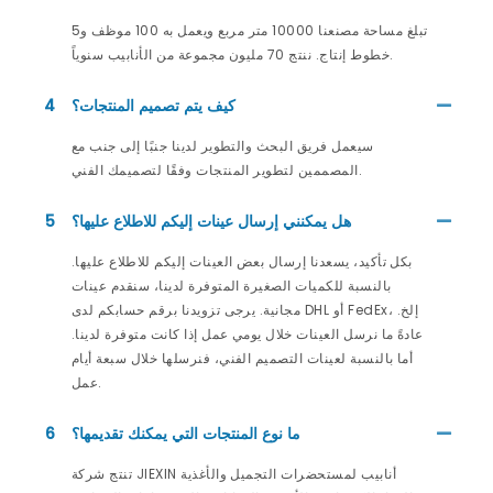
تبلغ مساحة مصنعنا 10000 متر مربع ويعمل به 100 موظف و5
خطوط إنتاج. ننتج 70 مليون مجموعة من الأنابيب سنوياً.
كيف يتم تصميم المنتجات؟
4
سيعمل فريق البحث والتطوير لدينا جنبًا إلى جنب مع
المصممين لتطوير المنتجات وفقًا لتصميمك الفني.
هل يمكنني إرسال عينات إليكم للاطلاع عليها؟
5
بكل تأكيد، يسعدنا إرسال بعض العينات إليكم للاطلاع عليها.
بالنسبة للكميات الصغيرة المتوفرة لدينا، سنقدم عينات
مجانية. يرجى تزويدنا برقم حسابكم لدى DHL أو FedEx، إلخ.
عادةً ما نرسل العينات خلال يومي عمل إذا كانت متوفرة لدينا.
أما بالنسبة لعينات التصميم الفني، فنرسلها خلال سبعة أيام
عمل.
ما نوع المنتجات التي يمكنك تقديمها؟
6
تنتج شركة JIEXIN أنابيب لمستحضرات التجميل والأغذية