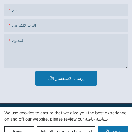
اسم
البريد الإلكتروني
المحتوى
إرسال الاستفسار الآن
We use cookies to ensure that we give you the best experience
حقوق الطبع والنشر © 2023 شركة قوانغتشو Jiexin لتغليف المواد
سياسة خاصة
on and off our website. please review our
Pريفاسي Pأوليسي
|
خريطة الموقع
المحدودة. -
أوافق الآن
إعدادات ملفات تعريف الارتباط
Reject