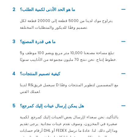
ما هو الحد الأدنى لكمية الطلب؟
2
يتراوح موك لدينا من 5000 قطعة إلى 20000 قطعة لكل
تصميم وفقًا للديكور والمتطلبات المختلفة.
ما هي قدرة المصنع؟
3
تبلغ مساحة مصنعنا 10,000 متر مربع ويضم 100 موظف و5
خطوط إنتاج. نحن ننتج 70 مليون مجموعة من الأنابيب سنويًا.
كيفية تصميم المنتجات؟
4
لدينا R&سيعمل فريق D مع المصممين لتطوير المنتجات وفقًا
لعملك الفني.
هل يمكن إرسال عينات إليك كمرجع؟
5
بالتأكيد، نحن سعداء لإرسال بعض العينات إليك كمرجع. لكمية
صغيرة في المخزون، وسوف نقدم عينات مجانية. يرجى تقديم
أرقام حسابات DHL أو FEDEX وما إلى ذلك. لنا. عادةً ما نرسل