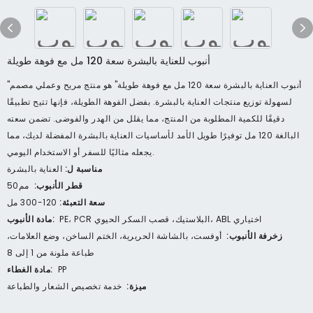
أنبوب للعناية بالبشرة سعة 120 مل مع فوهة طويلة
"أنبوب العناية بالبشرة سعة 120 مل مع فوهة طويلة" هو منتج مريح وعملي مصمم
لسهولة توزيع منتجات العناية بالبشرة. بفضل الفوهة الطويلة، فإنها تتيح تطبيقًا
دقيقًا للكمية المطلوبة من المنتج، مما يقلل من الهدر والفوضى. تضمن سعته
البالغة 120 مل توفيرًا طويل الأمد لأساسيات العناية بالبشرة المفضلة لديك، مما
يجعله مثاليًا للسفر أو الاستخدام اليومي.
مناسبة ل:
العناية بالبشرة
قطر الأنبوب:
مم50
سعة التعبئة:
120-300 مل
PE، PCR البلاستيك، قصب السكر الحيوي، ABL اختياري
مادة الأنبوب:
زخرفة الأنبوب:
أوفست، بالشاشة الحريرية، الختم الساخن، وضع العلامات،
طباعة ملونة من 1 إلى 8
PP
مادة الغطاء:
ميزة:
خدمة تخصيص الشعار والطباعة