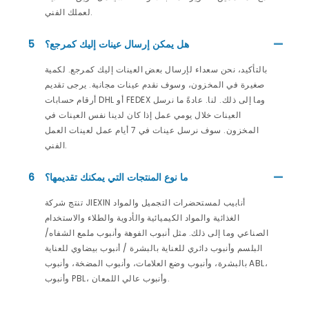
لعملك الفني.
هل يمكن إرسال عينات إليك كمرجع؟
5
بالتأكيد، نحن سعداء لإرسال بعض العينات إليك كمرجع. لكمية
صغيرة في المخزون، وسوف نقدم عينات مجانية. يرجى تقديم
أرقام حسابات DHL أو FEDEX وما إلى ذلك. لنا. عادةً ما نرسل
العينات خلال يومي عمل إذا كان لدينا نفس العينات في
المخزون. سوف نرسل عينات في 7 أيام عمل لعينات العمل
الفني.
ما نوع المنتجات التي يمكنك تقديمها؟
6
تنتج شركة JIEXIN أنابيب لمستحضرات التجميل والمواد
الغذائية والمواد الكيميائية والأدوية والطلاء والاستخدام
الصناعي وما إلى ذلك. مثل أنبوب الفوهة وأنبوب ملمع الشفاه/
البلسم وأنبوب دائري للعناية بالبشرة / أنبوب بيضاوي للعناية
بالبشرة، وأنبوب وضع العلامات، وأنبوب المضخة، وأنبوب ABL،
وأنبوب PBL، وأنبوب عالي اللمعان.