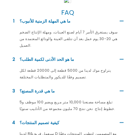
FAQ
ما هي المهلة الزمنية للأنبوب؟
1
سوف يستغرق الأمر 7 أيام لصنع العينات، ومهلة الإنتاج الضخم
هي 20-30 يوم عمل بعد أن نتلقى العينة والودائع المعتمدة من
العميل.
ما هو الحد الأدنى لكمية الطلب؟
2
يتراوح موك لدينا من 5000 قطعة إلى 20000 قطعة لكل
تصميم وفقًا للديكور والمتطلبات المختلفة.
ما هي قدرة المصنع؟
3
تبلغ مساحة مصنعنا 10,000 متر مربع ويضم 100 موظف و5
خطوط إنتاج. نحن ننتج 70 مليون مجموعة من الأنابيب سنويًا.
كيفية تصميم المنتجات؟
4
لدينا R&سيعمل فريق D مع المصممين لتطوير المنتجات وفقًا