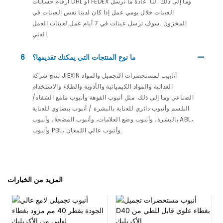
أرقام حسابات DHL أو FEDEX وما إلى ذلك. لنا. عادةً ما نرسل
العينات خلال يومي عمل إذا كان لدينا نفس العينات في
المخزون. سوف نرسل عينات في 7 أيام عمل لعينات العمل
الفني.
ما نوع المنتجات التي يمكنك تقديمها؟
6
تنتج شركة JIEXIN أنابيب لمستحضرات التجميل والمواد
الغذائية والمواد الكيميائية والأدوية والطلاء والاستخدام
الصناعي وما إلى ذلك. مثل أنبوب الفوهة وأنبوب ملمع الشفاه/
البلسم وأنبوب دائري للعناية بالبشرة / أنبوب بيضاوي للعناية
بالبشرة، وأنبوب وضع العلامات، وأنبوب المضخة، وأنبوب ABL،
وأنبوب PBL، وأنبوب عالي اللمعان.
المزيد من الخيارات