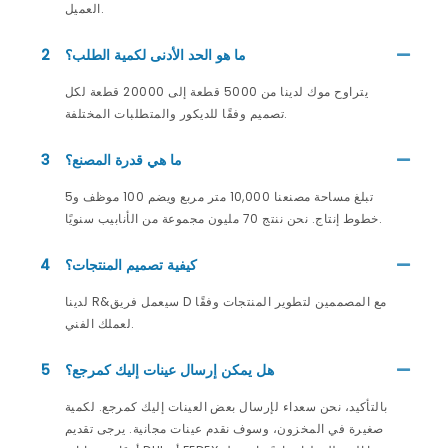
العميل.
ما هو الحد الأدنى لكمية الطلب؟
2
يتراوح موك لدينا من 5000 قطعة إلى 20000 قطعة لكل
تصميم وفقًا للديكور والمتطلبات المختلفة.
ما هي قدرة المصنع؟
3
تبلغ مساحة مصنعنا 10,000 متر مربع ويضم 100 موظف و5
خطوط إنتاج. نحن ننتج 70 مليون مجموعة من الأنابيب سنويًا.
كيفية تصميم المنتجات؟
4
لدينا R&سيعمل فريق D مع المصممين لتطوير المنتجات وفقًا
لعملك الفني.
هل يمكن إرسال عينات إليك كمرجع؟
5
بالتأكيد، نحن سعداء لإرسال بعض العينات إليك كمرجع. لكمية
صغيرة في المخزون، وسوف نقدم عينات مجانية. يرجى تقديم