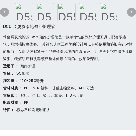
D55 金属双滚轮颈部护理管
带金属双滚轮的 D55 颈部护理管是一款革命性的颈部护理工具，配有双滚
轮，可增强按摩体验。 其符合人体工程学的设计可以轻松使用和施加有针对性
的压力，以帮助缓解紧张并促进颈部区域的血液循环。 用户会对它在减少肌肉
紧张、缓解酸痛和改善颈部整体健康方面的功效印象深刻。
适用于：
颈部护理
管径：
55毫米
灌装量：
120-250毫升
管材材质：
PE、PCR 塑料、甘蔗生物塑料、ABL 可选
管装饰：
胶印、丝印、烫印、标签、1-8色印刷
瓶盖材质：
PP
特征：
标志及印刷定制服务