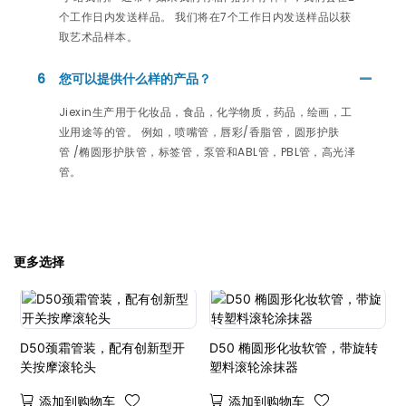
个工作日内发送样品。 我们将在7个工作日内发送样品以获
取艺术品样本。
6
您可以提供什么样的产品？
Jiexin生产用于化妆品，食品，化学物质，药品，绘画，工
业用途等的管。 例如，喷嘴管，唇彩/香脂管，圆形护肤
管 /椭圆形护肤管，标签管，泵管和ABL管，PBL管，高光泽
管。
更多选择
D50颈霜管装，配有创新型开
D50 椭圆形化妆软管，带旋转
关按摩滚轮头
塑料滚轮涂抹器
添加到购物车
添加到购物车