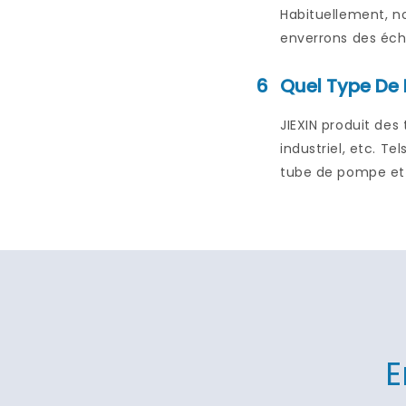
Habituellement, no
enverrons des écha
6
Quel Type De 
JIEXIN produit des
industriel, etc. T
tube de pompe et t
E