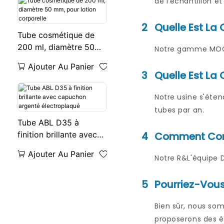
de l'échantillon e
2
Quelle Est L
Tube cosmétique de
200 ml, diamètre 50
Notre gamme MOQ d
mm, pour lotion
Ajouter Au Panier
corporelle
3
Quelle Est La 
Notre usine s'éten
tubes par an.
Tube ABL D35 à
finition brillante avec
4
Comment Conc
capuchon argenté
Ajouter Au Panier
Notre R&L'équipe D
électroplaqué
5
Pourriez-Vous
Bien sûr, nous so
proposerons des éc