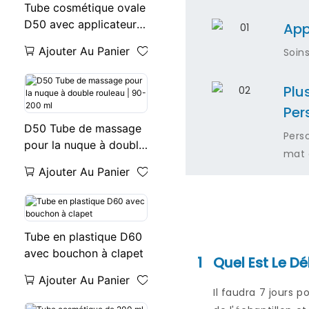
Tube cosmétique ovale
D50 avec applicateur à
App
rouleau rotatif en
Ajouter Au Panier
Soin
plastique
Plu
Per
D50 Tube de massage
Pers
pour la nuque à double
mat 
rouleau | 90-200 ml
Ajouter Au Panier
Tube en plastique D60
avec bouchon à clapet
1
Quel Est Le Dé
Ajouter Au Panier
Il faudra 7 jours 