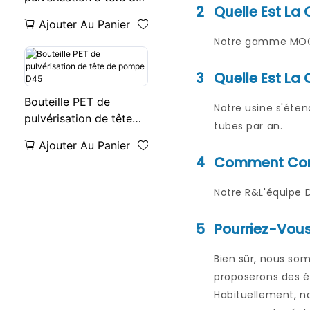
2
Quelle Est L
pompe D45, pour soins
Ajouter Au Panier
de la peau
Notre gamme MOQ d
3
Quelle Est La 
Bouteille PET de
Notre usine s'éten
pulvérisation de tête
tubes par an.
de pompe D45
Ajouter Au Panier
4
Comment Conc
Notre R&L'équipe D
5
Pourriez-Vous
Bien sûr, nous so
proposerons des éc
Habituellement, no