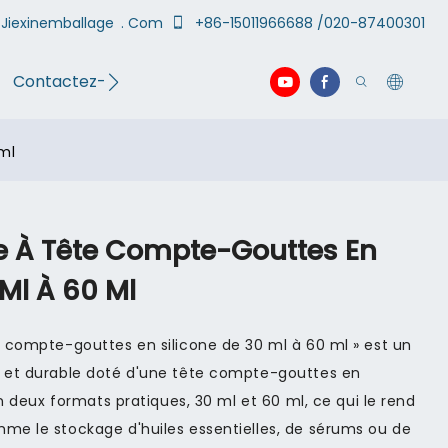
Jiexinemballage
. Com
+86-15011966688 /020-87400301
Contactez-nous
vidéo
ml
re À Tête Compte-Gouttes En
 Ml À 60 Ml
e compte-gouttes en silicone de 30 ml à 60 ml » est un
t et durable doté d'une tête compte-gouttes en
 en deux formats pratiques, 30 ml et 60 ml, ce qui le rend
mme le stockage d'huiles essentielles, de sérums ou de