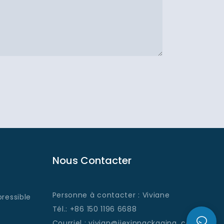
Nous Contacter
Personne à contacter : Viviane
ressible
Tél.: +86 150 1196 6688
Courriel
: vivian@jiexinpackaging
.com