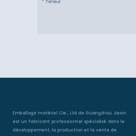
Teneur
Emballage matériel Cie., Ltd de Guangzhou Jiexin.
est un fabricant professionnel spécialisé dans le
développement, la production et la vente de