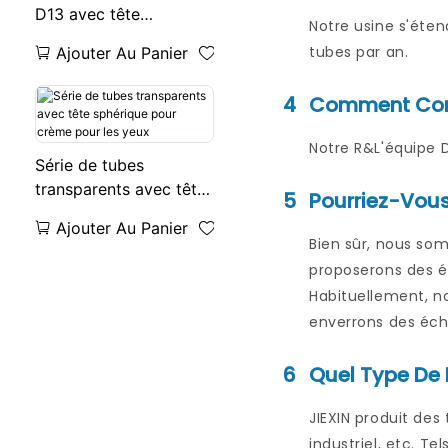
D13 avec tête
Notre usine s'éten
sphérique pour crème
tubes par an.
Ajouter Au Panier
pour les yeux
4
Comment Conc
Notre R&L'équipe D
Série de tubes
transparents avec tête
5
Pourriez-Vous
sphérique pour crème
Ajouter Au Panier
pour les yeux
Bien sûr, nous so
proposerons des éc
Habituellement, no
enverrons des écha
6
Quel Type De 
JIEXIN produit des
industriel, etc. T