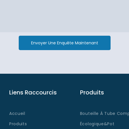
Envoyer Une Enquête Maintenant
Liens Raccourcis
Produits
Accueil
Bouteille À Tube Comp
Produits
Écologique&Pot