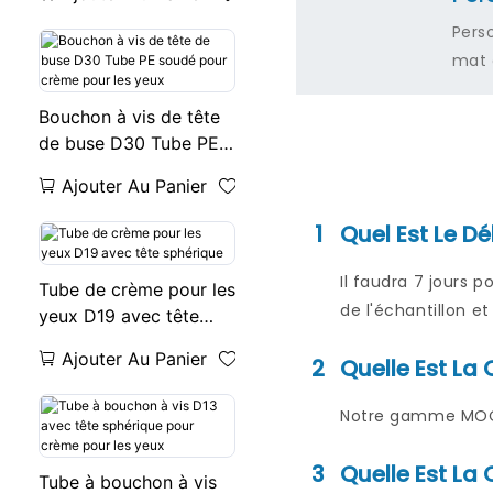
courant EMS 20ML
Pers
mat 
Bouchon à vis de tête
de buse D30 Tube PE
soudé pour crème pour
Ajouter Au Panier
les yeux
1
Quel Est Le Dé
Il faudra 7 jours 
Tube de crème pour les
de l'échantillon e
yeux D19 avec tête
sphérique
Ajouter Au Panier
2
Quelle Est L
Notre gamme MOQ d
3
Quelle Est La 
Tube à bouchon à vis